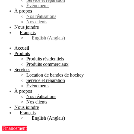
Service et réparation
Événements
À propos
Nos réalisations
Nos clients
Nous joindre
Français
English
(
Anglais
)
Accueil
Produits
Produits résidentiels
Produits commerciaux
Services
Location de bandes de hockey
Service et réparation
Événements
À propos
Nos réalisations
Nos clients
Nous joindre
Français
English
(
Anglais
)
Financement