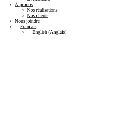
À propos
Nos réalisations
Nos clients
Nous joindre
Français
English
(
Anglais
)