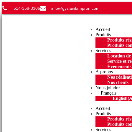
514-358-3306
info@gyslainlampron.com
Menu
Accueil
Produits
Produits rés
Produits co
Services
Location de
Service et r
Événements
À propos
Nos réalisat
Nos clients
Nous joindre
Français
English
(
A
Accueil
Produits
Produits rés
Produits co
Services