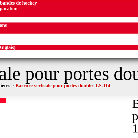
 bandes de hockey
éparation
ions
Anglais
)
cale pour portes d
ières
>
Barrure verticale pour portes doubles LS-114
B
p