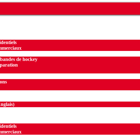
identiels
mmerciaux
 bandes de hockey
éparation
ions
nglais
)
identiels
mmerciaux