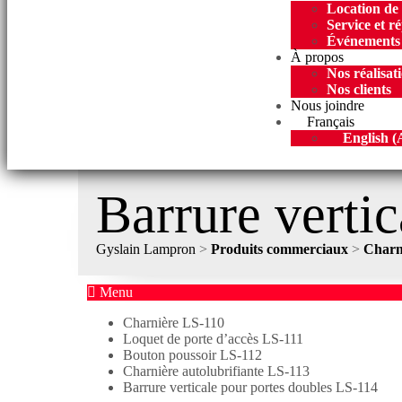
Location de
Service et r
Événements
À propos
Nos réalisat
Nos clients
Nous joindre
Français
English
(
Barrure verti
Gyslain Lampron
>
Produits commerciaux
>
Charn
Menu
Charnière LS-110
Loquet de porte d’accès LS-111
Bouton poussoir LS-112
Charnière autolubrifiante LS-113
Barrure verticale pour portes doubles LS-114